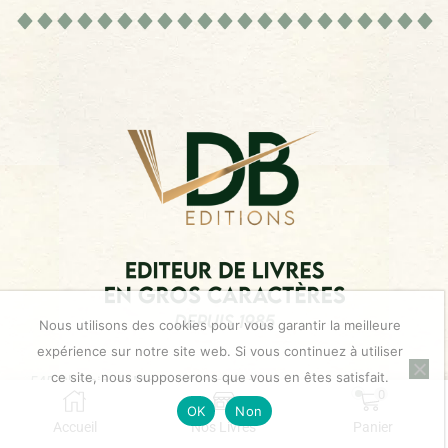
Nous utilisons des cookies pour vous garantir la meilleure
expérience sur notre site web. Si vous continuez à utiliser
ce site, nous supposerons que vous en êtes satisfait.
545 Chemin du Moulin d’Eyragues
0
13160 Châteaurenard
OK
Non
Accueil
Nos Livres
Panier